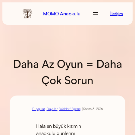
MOMO Anaokulu
İletişim
Daha Az Oyun = Daha
Çok Sorun
|
Duygular
, 
Duyular
, 
Waldorf Eğitimi
Kasım 3, 2016
Hala en büyük kızımın
anaokulu günlerini