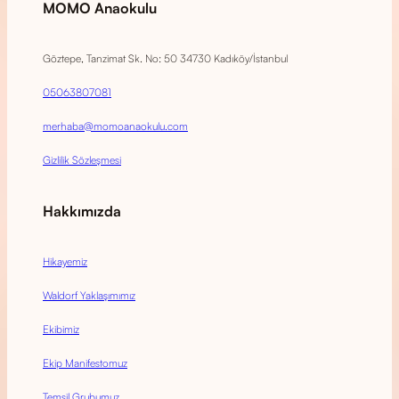
MOMO Anaokulu
Göztepe, Tanzimat Sk. No: 50 34730 Kadıköy/İstanbul
05063807081
merhaba@momoanaokulu.com
Gizlilik Sözleşmesi
Hakkımızda
Hikayemiz
Waldorf Yaklaşımımız
Ekibimiz
Ekip Manifestomuz
Temsil Grubumuz