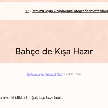
Ritmimiz
Oyun Gruplarımız
Fotoğraflarımız
Yazıları
Biz
Bahçe de Kışa Hazır
|
Doğa ve Sağlık
, 
Waldorf Eğitimi
Ocak 25, 2016
izdeki bitkileri soğuk kışa hazırladık.